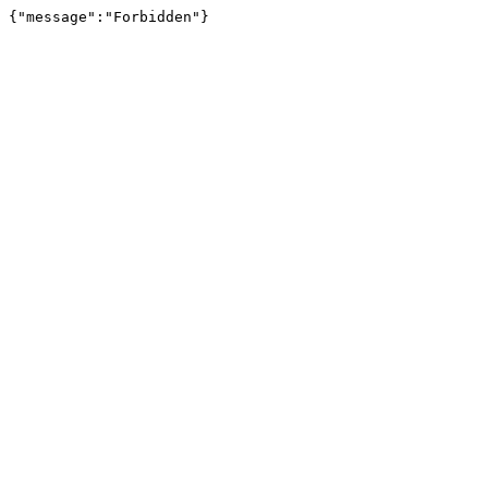
{"message":"Forbidden"}