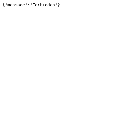
{"message":"Forbidden"}