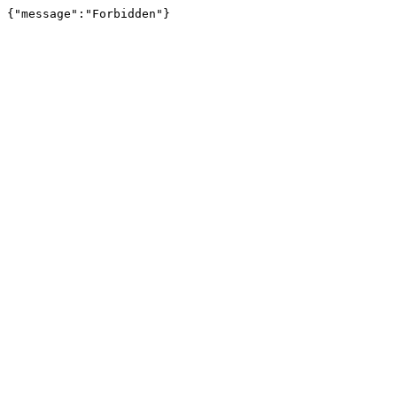
{"message":"Forbidden"}