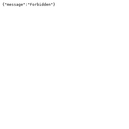
{"message":"Forbidden"}