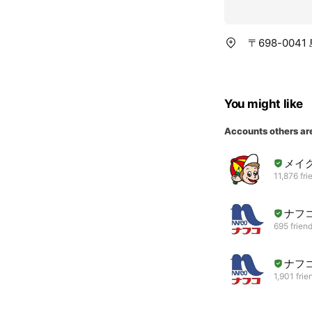
〒698-0041
You might like
Accounts others ar
メイ
11,876 fri
ナフ
695 frien
ナフ
1,901 frie