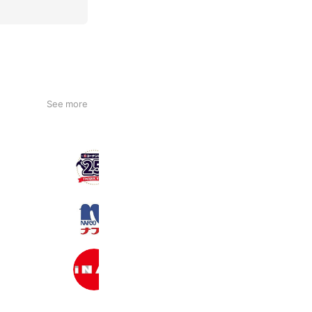
See more
コーナン PROうるま店
2,080 friends
ナフコ 京丹後店
840 friends
スーパーホームセンターいない 倉吉
1,853 friends