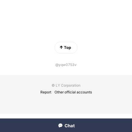
Top
@yqw0753v
© LY Corporation
Report
Other official accounts
Chat