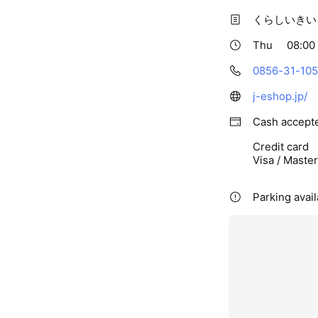
くらしいきい
Thu
08:00 
0856-31-10
j-eshop.jp/
Cash accept
Credit card
Visa / Maste
Parking avail