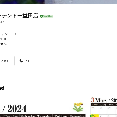
ンテンドー益田店
39
テンドー♪
-10
00
Posts
Call
ed