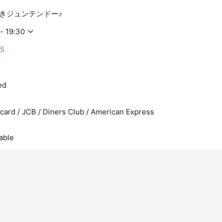
きジュンテンドー♪
- 19:30
55
ed
rcard / JCB / Diners Club / American Express
able