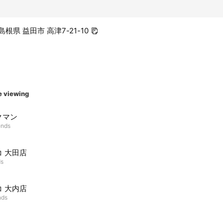
 島根県 益田市 高津7-21-10
e viewing
クマン
ends
コ 大田店
ds
コ 大内店
nds