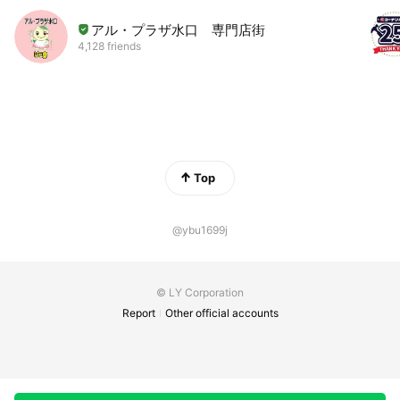
アル・プラザ水口 専門店街
4,128 friends
Top
@ybu1699j
© LY Corporation
Report
Other official accounts