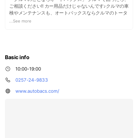
ご相談ください!! カー用品だけじゃないんです♪クルマの車
検やメンテナンスも、オートバックスならクルマのトータ
ルサービスが可能！ タイヤ、オイル、バッテリーをはじめ
...
See more
豊富なカー用品を一堂に集めた売り場、パーツ取り付けや
お車のメンテナンスを行えるピット。 オレンジ色の看板で
お馴染みのオートバックスに、是非、お立ち寄りくださ
い！お待ちしております～（^▽^)
Basic info
10:00-19:00
0257-24-9833
www.autobacs.com/