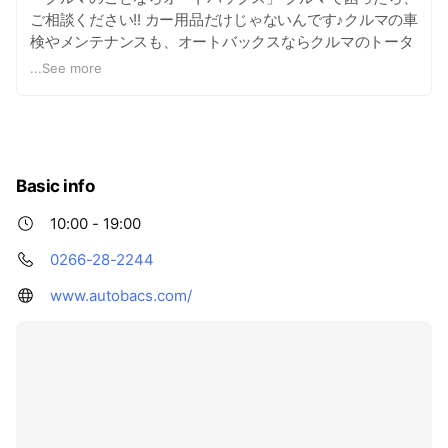
ご相談ください!! カー用品だけじゃないんです♪クルマの車
検やメンテナンスも、オートバックスならクルマのトータ
ルサービスが可能！ タイヤ、オイル、バッテリーをはじめ
...
See more
豊富なカー用品を一堂に集めた売り場、パーツ取り付けや
お車のメンテナンスを行えるピット。 オレンジ色の看板で
お馴染みのオートバックスに、是非、お立ち寄りくださ
い！お待ちしております～（^▽^)
Basic info
10:00 - 19:00
0266-28-2244
www.autobacs.com/