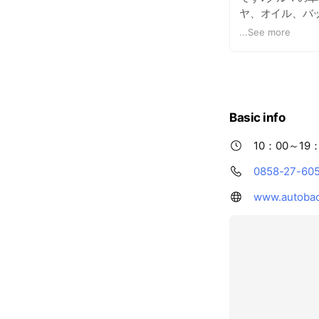
ヤ、オイル、バ
ンテナンスを行
...
See more
ださい！お待ちし
Basic info
10：00～19
0858-27-60
www.autobac