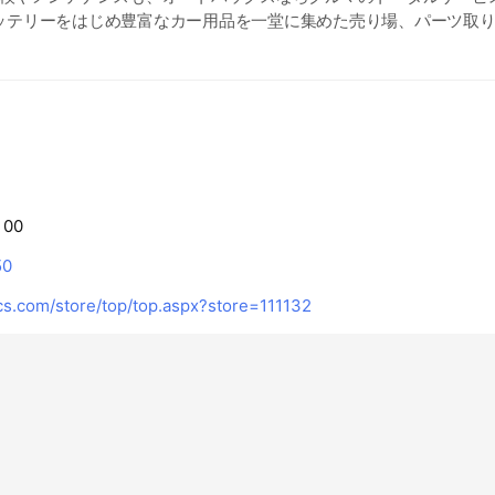
ッテリーをはじめ豊富なカー用品を一堂に集めた売り場、パーツ取
えるピット。 オレンジ色の看板でお馴染みのオートバックスに、是
ております～（^▽^)
：00
50
s.com/store/top/top.aspx?store=111132