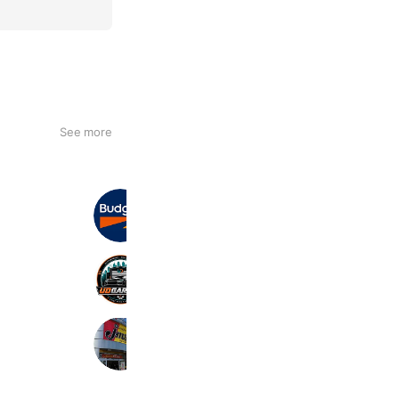
See more
バジェット・レンタカー
725,296 friends
UD GARAGE
18,740 friends
ジェームス北上南店
1,027 friends