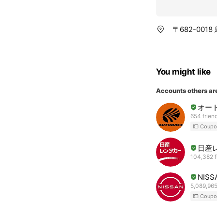
〒682-001
You might like
Accounts others ar
オー
654 frien
Coupo
日産
104,382 f
NISS
5,089,965
Coupo