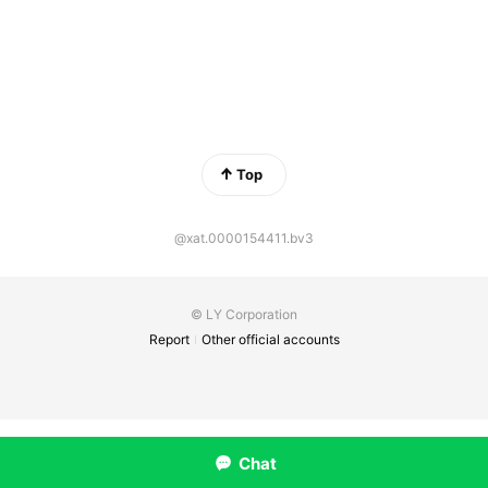
Top
@xat.0000154411.bv3
© LY Corporation
Report
Other official accounts
Chat