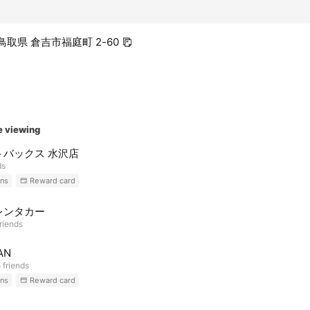
8 鳥取県 倉吉市福庭町 2-60
e viewing
トバックス 水沢店
ds
ns
Reward card
レンタカー
riends
AN
 friends
ns
Reward card