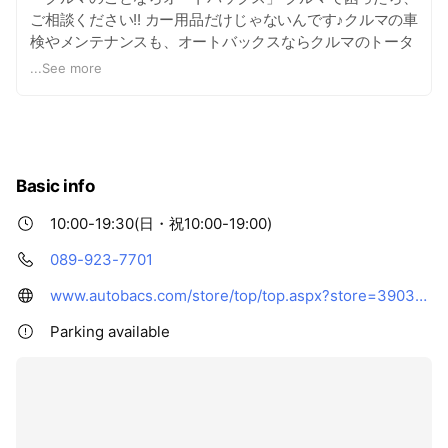
ご相談ください!! カー用品だけじゃないんです♪クルマの車
検やメンテナンスも、オートバックスならクルマのトータ
ルサービスが可能！ タイヤ、オイル、バッテリーをはじめ
...
See more
豊富なカー用品を一堂に集めた売り場、パーツ取り付けや
お車のメンテナンスを行えるピット。 オレンジ色の看板で
お馴染みのオートバックスに、是非、お立ち寄りくださ
い！お待ちしております～（^▽^)
Basic info
10:00-19:30(日・祝10:00-19:00)
089-923-7701
www.autobacs.com/store/top/top.aspx?store=390398
Parking available