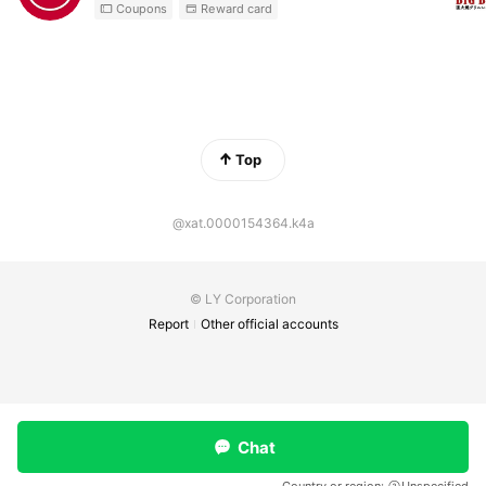
Coupons
Reward card
Top
@xat.0000154364.k4a
© LY Corporation
Report
Other official accounts
Chat