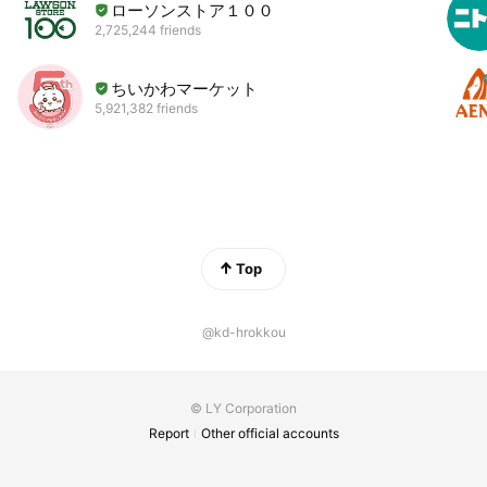
ローソンストア１００
2,725,244 friends
ちいかわマーケット
5,921,382 friends
Top
@kd-hrokkou
© LY Corporation
Report
Other official accounts