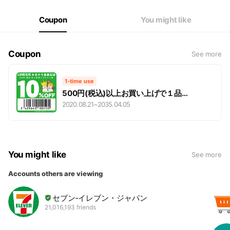
Coupon
You might like
Coupon
See more
1-time use
500円(税込)以上お買い上げで１品
10％OFF!!
2020.08.21
~
2035.04.05
You might like
See more
Accounts others are viewing
セブン‐イレブン・ジャパン
21,016,193 friends