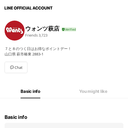
ウォンツ萩店
Friends
3,723
７と８のつく日はお得なポイントデー！
山口県 萩市椿東 2883-1
Chat
Basic info
You might like
Basic info