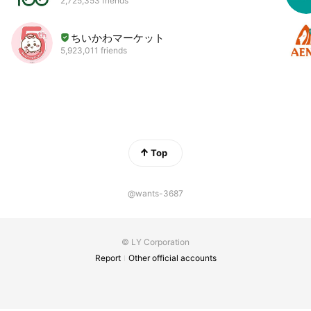
2,725,353 friends
ちいかわマーケット
5,923,011 friends
Top
@wants-3687
© LY Corporation
Report
Other official accounts