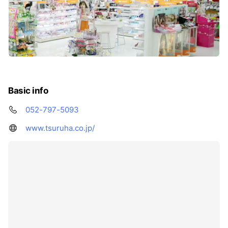
Basic info
052-797-5093
www.tsuruha.co.jp/