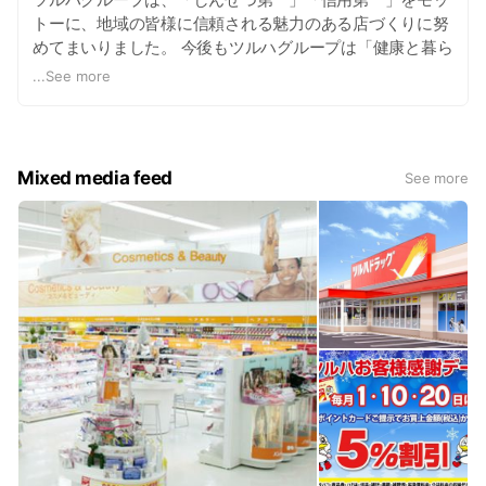
トーに、地域の皆様に信頼される魅力のある店づくりに努
めてまいりました。 今後もツルハグループは「健康と暮ら
しのパートナー」を合言葉に医薬品から毎日の生活に役立
...
See more
つ品々まで豊富な品揃えで皆様を応援していきたいと願っ
ております。
Mixed media feed
See more