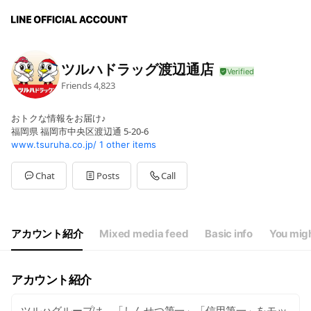
ツルハドラッグ渡辺通店
Friends
4,823
おトクな情報をお届け♪
福岡県 福岡市中央区渡辺通 5-20-6
www.tsuruha.co.jp/
1 other items
Chat
Posts
Call
アカウント紹介
Mixed media feed
Basic info
You migh
アカウント紹介
ツルハグループは、「しんせつ第一」「信用第一」をモッ