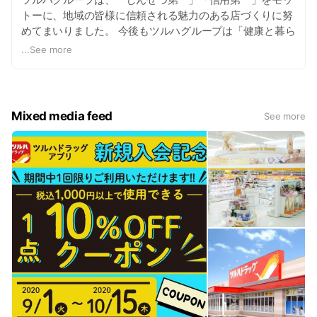
トーに、地域の皆様に信頼される魅力のある店づくりに努
めてまいりました。 今後もツルハグループは「健康と暮ら
しのパートナー」を合言葉に医薬品から毎日の生活に役立
...
See more
つ品々まで豊富な品揃えで皆様を応援していきたいと願っ
ております。
Mixed media feed
See more