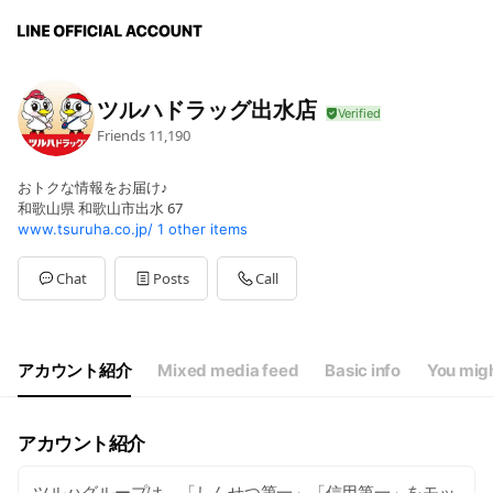
ツルハドラッグ出水店
Friends
11,190
おトクな情報をお届け♪
和歌山県 和歌山市出水 67
www.tsuruha.co.jp/
1 other items
Chat
Posts
Call
アカウント紹介
Mixed media feed
Basic info
You migh
アカウント紹介
ツルハグループは、「しんせつ第一」「信用第一」をモッ