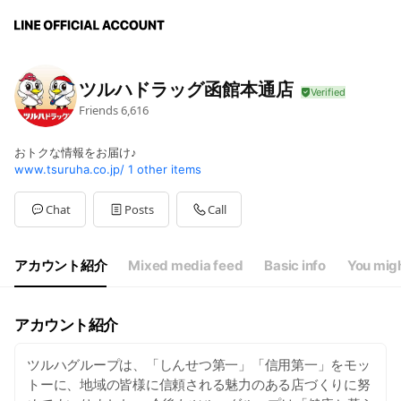
ツルハドラッグ函館本通店
Friends
6,616
おトクな情報をお届け♪
www.tsuruha.co.jp/
1 other items
Chat
Posts
Call
アカウント紹介
Mixed media feed
Basic info
You migh
アカウント紹介
ツルハグループは、「しんせつ第一」「信用第一」をモッ
トーに、地域の皆様に信頼される魅力のある店づくりに努