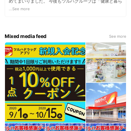
めてまいりました。 今後もツルハグループは「健康と暮ら
しのパートナー」を合言葉に医薬品から毎日の生活に役立
...
See more
つ品々まで豊富な品揃えで皆様の応援していきたいと願っ
ております。
Mixed media feed
See more