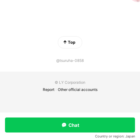
Top
@tsuruha-0858
© LY Corporation
Report
Other official accounts
Chat
Country or region:
Japan