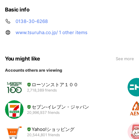
Basic info
0138-30-6268
www.tsuruha.co.jp/
1 other items
You might like
See more
Accounts others are viewing
ローソンストア１００
2,718,389 friends
セブン‐イレブン・ジャパン
20,996,937 friends
Yahoo!ショッピング
20,544,801 friends