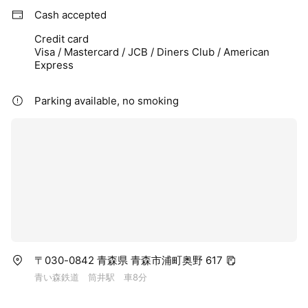
Cash accepted
Credit card
Visa / Mastercard / JCB / Diners Club / American
Express
Parking available, no smoking
〒030-0842 青森県 青森市浦町奥野 617
青い森鉄道 筒井駅 車8分