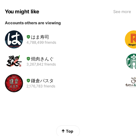
You might like
See more
Accounts others are viewing
はま寿司
4,788,499 friends
焼肉きんぐ
3,267,842 friends
鎌倉パスタ
2,176,783 friends
Top