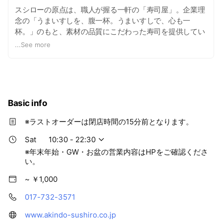
スシローの原点は、職人が握る一軒の「寿司屋」。企業理
念の「うまいすしを、腹一杯。うまいすしで、心も一
杯。」のもと、素材の品質にこだわった寿司を提供してい
ます。
...
See more
Basic info
※ラストオーダーは閉店時間の15分前となります。
Sat
10:30 - 22:30
※年末年始・GW・お盆の営業内容はHPをご確認くださ
い。
~ ￥1,000
017-732-3571
www.akindo-sushiro.co.jp