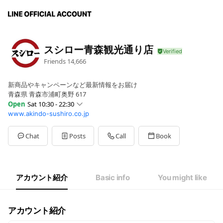
スシロー青森観光通り店
Friends
14,666
新商品やキャンペーンなど最新情報をお届け
青森県 青森市浦町奥野 617
Open
Sat 10:30 - 22:30
www.akindo-sushiro.co.jp
Mon
11:00 - 22:30
Tue
11:00 - 22:30
Wed
11:00 - 22:30
Chat
Posts
Call
Book
Thu
11:00 - 22:30
Fri
11:00 - 22:30
Sat
10:30 - 22:30
Sun
10:30 - 22:30
アカウント紹介
Basic info
You might like
※年末年始・GW・お盆の営業内容はHPをご確認ください。
アカウント紹介