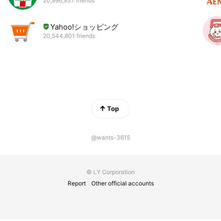
20,996,937 friends
Yahoo!ショッピング
20,544,801 friends
Top
@wants-3615
© LY Corporation
Report
Other official accounts