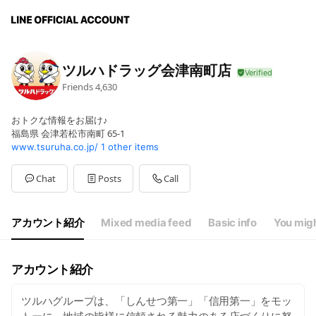
ツルハドラッグ会津南町店
Friends
4,630
おトクな情報をお届け♪
福島県 会津若松市南町 65-1
www.tsuruha.co.jp/
1 other items
Chat
Posts
Call
アカウント紹介
Mixed media feed
Basic info
You migh
アカウント紹介
ツルハグループは、「しんせつ第一」「信用第一」をモッ