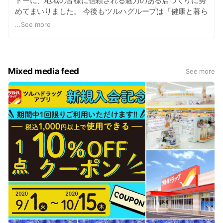
トーに、地域の皆様に信頼される魅力のある店づくりに努
めてまいりました。 今後もツルハグループは「健康と暮ら
しのパートナー」を合言葉に医薬品から毎日の生活に役立
...
See more
つ品々まで豊富な品揃えで皆様の応援していきたいと願っ
ております。
Mixed media feed
See more