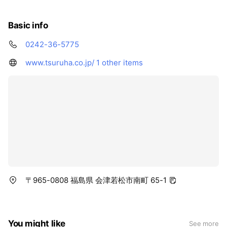
Basic info
0242-36-5775
www.tsuruha.co.jp/
1 other items
〒965-0808 福島県 会津若松市南町 65-1
You might like
See more