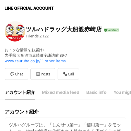
ツルハドラッグ大船渡赤崎店
Friends
2,122
おトクな情報をお届け♪
岩手県 大船渡市赤崎町字諏訪前 39-7
www.tsuruha.co.jp/
1 other items
Chat
Posts
Call
アカウント紹介
Mixed media feed
Basic info
You migh
アカウント紹介
ツルハグループは、「しんせつ第一」「信用第一」をモッ