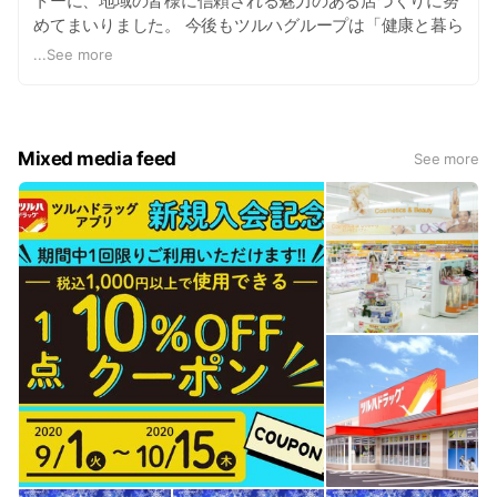
トーに、地域の皆様に信頼される魅力のある店づくりに努
めてまいりました。 今後もツルハグループは「健康と暮ら
しのパートナー」を合言葉に医薬品から毎日の生活に役立
...
See more
つ品々まで豊富な品揃えで皆様の応援していきたいと願っ
ております
Mixed media feed
See more