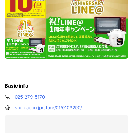
Basic info
025-279-5170
shop.aeon.jp/store/01/0103290/