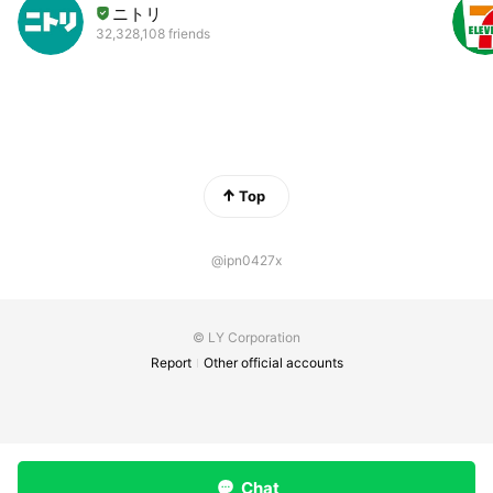
ニトリ
32,328,108 friends
Top
@ipn0427x
© LY Corporation
Report
Other official accounts
Chat