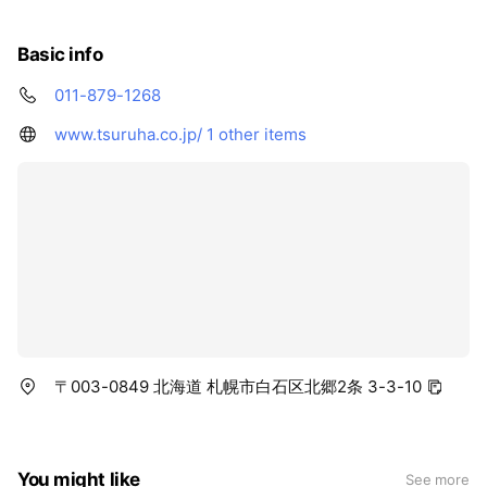
Basic info
011-879-1268
www.tsuruha.co.jp/
1 other items
〒003-0849 北海道 札幌市白石区北郷2条 3-3-10
You might like
See more