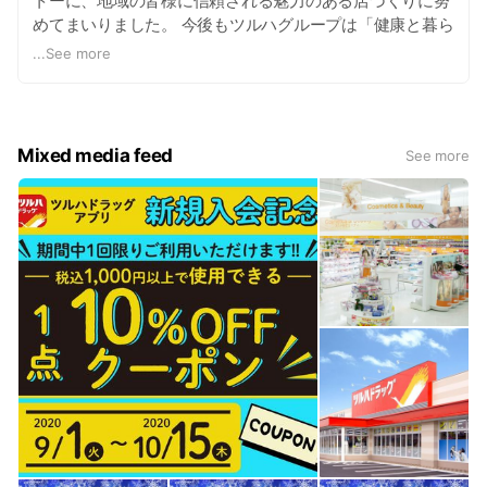
トーに、地域の皆様に信頼される魅力のある店づくりに努
めてまいりました。 今後もツルハグループは「健康と暮ら
しのパートナー」を合言葉に医薬品から毎日の生活に役立
...
See more
つ品々まで豊富な品揃えで皆様を応援していきたいと願っ
ております。
Mixed media feed
See more