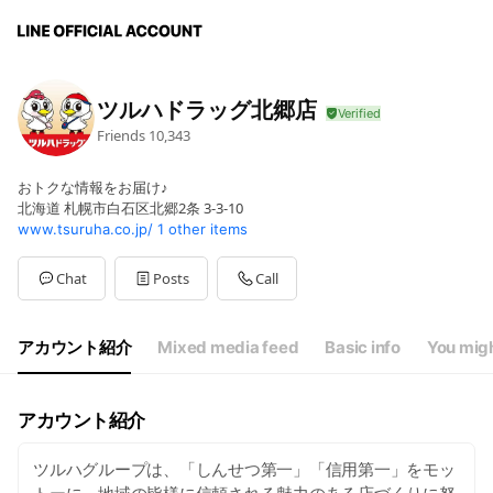
ツルハドラッグ北郷店
Friends
10,343
おトクな情報をお届け♪
北海道 札幌市白石区北郷2条 3-3-10
www.tsuruha.co.jp/
1 other items
Chat
Posts
Call
アカウント紹介
Mixed media feed
Basic info
You migh
アカウント紹介
ツルハグループは、「しんせつ第一」「信用第一」をモッ