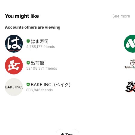
You might like
See more
Accounts others are viewing
はま寿司
4,788,177 friends
出前館
52,108,371 friends
BAKE INC. (ベイク)
806,846 friends
Top