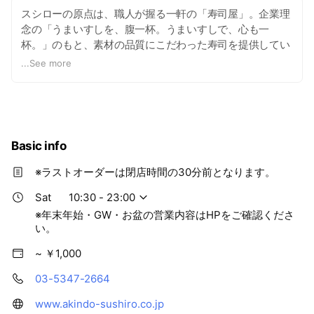
スシローの原点は、職人が握る一軒の「寿司屋」。企業理
念の「うまいすしを、腹一杯。うまいすしで、心も一
杯。」のもと、素材の品質にこだわった寿司を提供してい
ます。
...
See more
Basic info
※ラストオーダーは閉店時間の30分前となります。
Sat
10:30 - 23:00
※年末年始・GW・お盆の営業内容はHPをご確認くださ
い。
~ ￥1,000
03-5347-2664
www.akindo-sushiro.co.jp