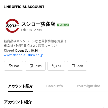
スシロー荻窪店
Friends
22,554
新商品やキャンペーンなど最新情報をお届け
東京都 杉並区天沼 3-2-7 荻窪ルーフ2F
Closed
Opens Sat 10:30
www.akindo-sushiro.co.jp
Mon
11:00 - 23:00
Tue
11:00 - 23:00
Wed
11:00 - 23:00
Chat
Posts
Call
Book
Thu
11:00 - 23:00
Fri
11:00 - 23:00
Sat
10:30 - 23:00
Sun
10:30 - 23:00
アカウント紹介
Basic info
You might like
※年末年始・GW・お盆の営業内容はHPをご確認ください。
アカウント紹介