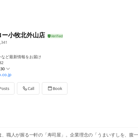
ロー小牧北外山店
,341
ンなど最新情報をお届け
32
:30
.co.jp
Posts
Call
Book
盆の営業内容はHPをご確認ください。
は、職人が握る一軒の「寿司屋」。企業理念の「うまいすしを、腹