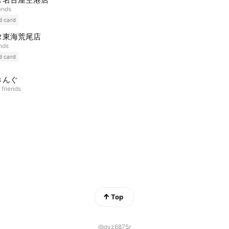
ends
d card
タ東海荒尾店
ends
d card
きんぐ
 friends
Top
@gyz6875r