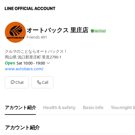
オートバックス 里庄店
Friends
491
クルマのことならオートバックス！
岡山県 浅口郡里庄町 里見2790-1
Open
Sat 10:00 - 19:00
www.autobacs.com/
Sun
10:00 - 19:00
Mon
10:00 - 19:00
Tue
10:00 - 19:00
Chat
Call
Wed
10:00 - 19:00
Thu
10:00 - 19:00
Fri
10:00 - 19:00
Sat
10:00 - 19:00
アカウント紹介
Health & safety
Basic info
You might l
不定休（詳しくはHPをご確認ください）
アカウント紹介