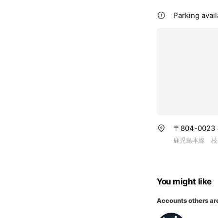
Parking avai
〒804-002
鹿児島本線 枝
You might like
Accounts others ar