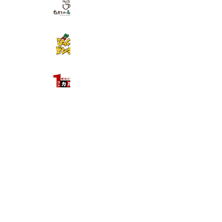
むさしの森珈琲
438,927 friends
びっくりドンキー
2,073,602 friends
ワンカルビ水巻店
16,764 friends