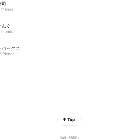
寿司
 friends
きんぐ
 friends
ーバックス
5 friends
Top
@dhr8860x