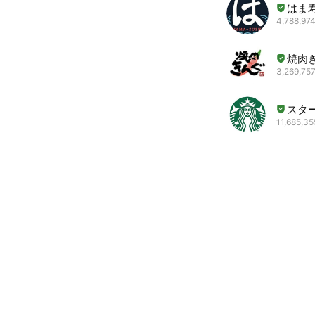
はま
4,788,974
焼肉
3,269,757
スタ
11,685,35