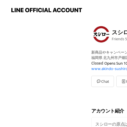
スシ
Friends
5
新商品やキャンペー
福岡県 北九州市戸畑区
Closed
Opens Sun 10
www.akindo-sushiro
Mon
11:00 - 23:00
Tue
11:00 - 23:00
Wed
11:00 - 23:00
Chat
Thu
11:00 - 23:00
Fri
11:00 - 23:00
Sat
10:30 - 23:00
Sun
10:30 - 23:00
※年末年始・GW・お
アカウント紹介
スシローの原点