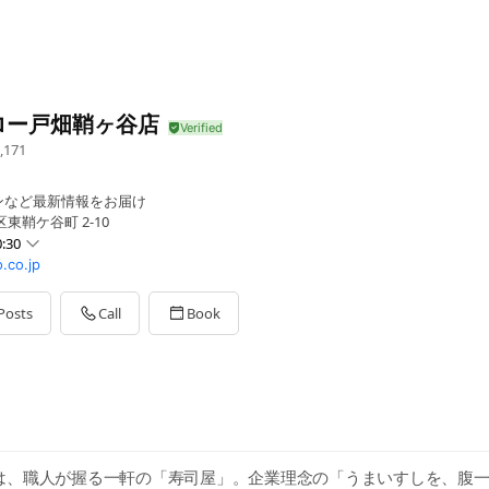
ロー戸畑鞘ヶ谷店
,171
ンなど最新情報をお届け
東鞘ケ谷町 2-10
:30
.co.jp
Posts
Call
Book
盆の営業内容はHPをご確認ください。
は、職人が握る一軒の「寿司屋」。企業理念の「うまいすしを、腹