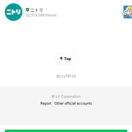
ニトリ
32,319,088 friends
Top
@czy5613a
© LY Corporation
Report
Other official accounts