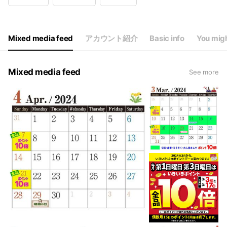
Thu
08:30 - 19:30
Fri
08:30 - 19:30
Sat
08:30 - 19:30
Sun
08:30 - 19:30
Mixed media feed
アカウント紹介
Basic info
You migh
Mixed media feed
See more