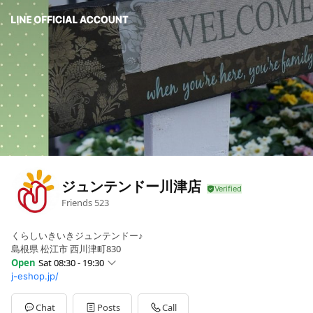
ジュンテンドー川津店
Friends
523
くらしいきいきジュンテンドー♪
島根県 松江市 西川津町830
Open
Sat 08:30 - 19:30
j-eshop.jp/
Mon
08:30 - 19:30
Tue
08:30 - 19:30
Wed
08:30 - 19:30
Chat
Posts
Call