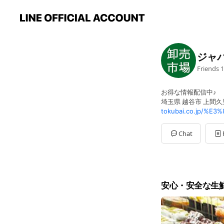
ジャ
Friends
1
お得な情報配信中♪
埼玉県 越谷市 上間久里
Chat
安心・安全な生