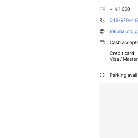
~ ￥1,000
048-970-41
Cash accept
Credit card
Visa / Maste
Parking avail