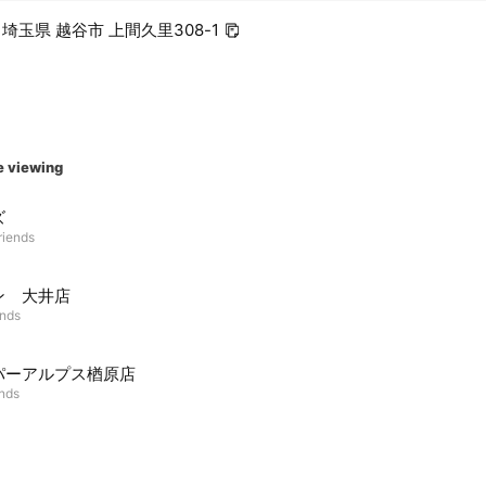
3 埼玉県 越谷市 上間久里308-1
e viewing
ズ
riends
ン 大井店
ends
パーアルプス楢原店
ends