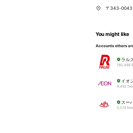
〒343-004
You might like
Accounts others ar
ラル
180,488 f
イオ
4,492 fri
スー
5,379 fri