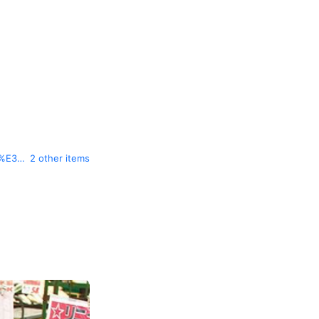
tokubai.co.jp/%E3%82%B8%E3%83%A3%E3%83%91%E3%83%B3%E3%83%9F%E3%83%BC%E3%83%88%E5%8D%B8%E5%A3%B2%E5%B8%82%E5%A0%B4/83279?psth=1
2 other items