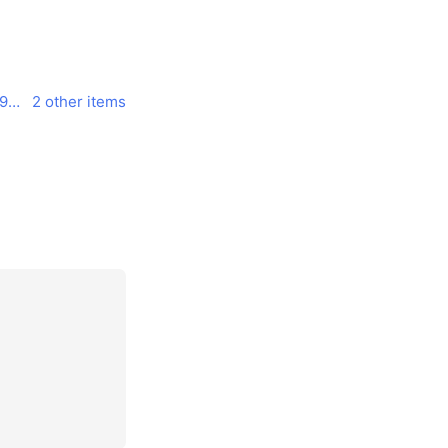
tokubai.co.jp/%E3%82%B8%E3%83%A3%E3%83%91%E3%83%B3%E3%83%9F%E3%83%BC%E3%83%88%E5%8D%B8%E5%A3%B2%E5%B8%82%E5%A0%B4/83279?psth=1
2 other items