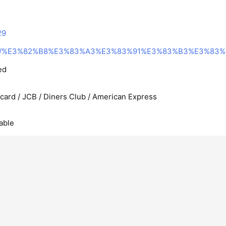
29
ed
rcard / JCB / Diners Club / American Express
able