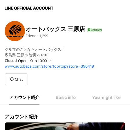
オートバックス 三原店
Friends
1,299
クルマのことならオートバックス！
広島県 三原市 皆実2-3-16
Closed
Opens Sun 10:00
www.autobacs.com/store/top/top?store=390419
Sun
10:00 - 19:00
Mon
10:00 - 19:00
Tue
10:00 - 19:00
Chat
Wed
10:00 - 19:00
Thu
10:00 - 19:00
Fri
10:00 - 19:00
アカウント紹介
Basic info
You might like
Sat
10:00 - 19:00
10:00~19:00
アカウント紹介