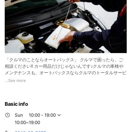
「クルマのことならオートバックス」 クルマで困ったら、ご
相談ください!! カー用品だけじゃないんです♪クルマの車検や
メンテナンスも、オートバックスならクルマのトータルサービ
スが可能！ タイヤ、オイル、バッテリーをはじめ豊富なカー
...
See more
用品を一堂に集めた売り場、パーツ取り付けやお車のメンテナ
ンスを行えるピット。 オレンジ色の看板でお馴染みのオート
バックスに、是非、お立ち寄りください！お待ちしております
Basic info
～（^▽^)
Sun
10:00 - 19:00
10:00~19:00