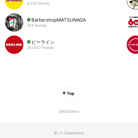
4,352 friends
BarbershopMATSUNAGA
743 friends
ビーライン
287,447 friends
Top
@933setcn
© LY Corporation