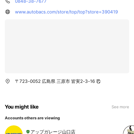
0848-38-7677
www.autobacs.com/store/top/top?store=390419
〒723-0052 広島県 三原市 皆実2-3-16
You might like
See more
Accounts others are viewing
アップガレージ山口店