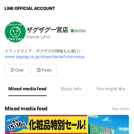
ザグザグ一宮店
Friends
2,810
ドラッグストア・ザグザグの情報をお届け♪
www.zagzag.co.jp/shops/detail/ichinomiya
Chat
Posts
Mixed media feed
Basic info
You might like
Mixed media feed
See more