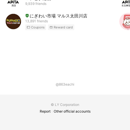
9,939 friends
にぎわい市場 マルス太田川店
13,891 friends
Coupons
Reward card
@863eachi
© LY Corporation
Report
Other official accounts