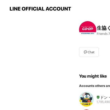
生協
Friends
7
Chat
You might like
Accounts others ar
ドン・
1,795,490