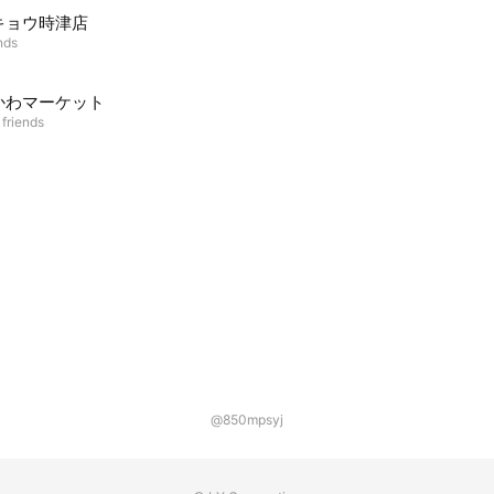
キョウ時津店
nds
かわマーケット
 friends
@850mpsyj