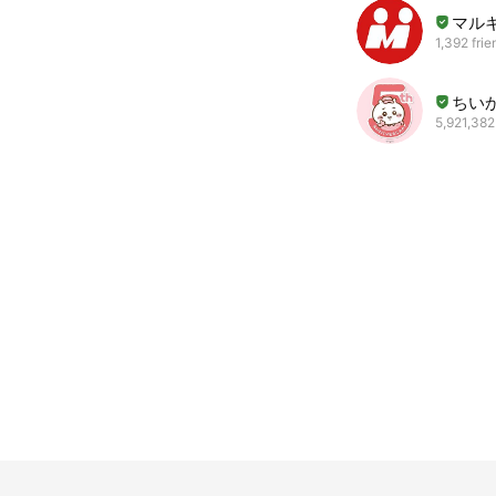
マル
1,392 frie
ちい
5,921,382