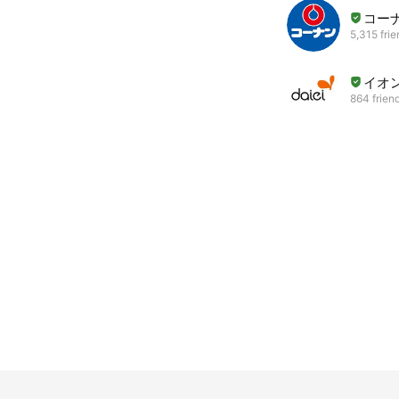
コー
5,315 fri
イオ
864 frien