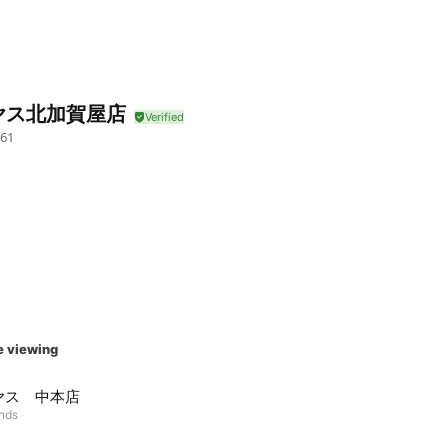
ヤス北加賀屋店
61
e viewing
ヤス 中本店
ends