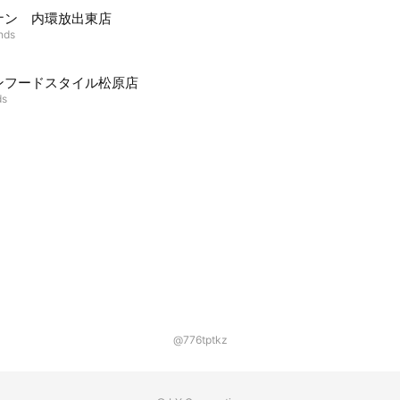
ナン 内環放出東店
ends
ンフードスタイル松原店
ds
@776tptkz