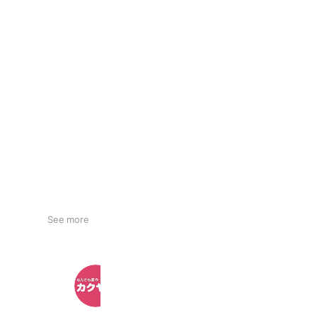
See more
カクヤス 京橋店
2,381 friends
Coupons
Reward card