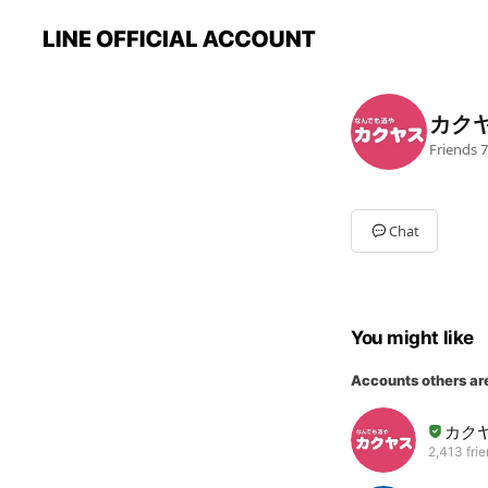
カク
Friends
7
Chat
You might like
Accounts others ar
カク
2,413 fri