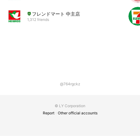
フレンドマート 中主店
1,312 friends
@764rgckz
© LY Corporation
Report
Other official accounts