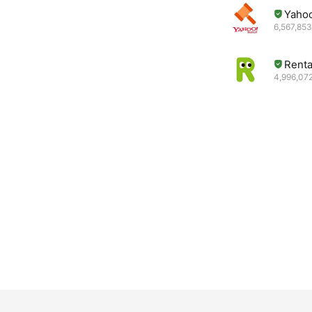
Yah
6,567,853
Renta
4,996,072