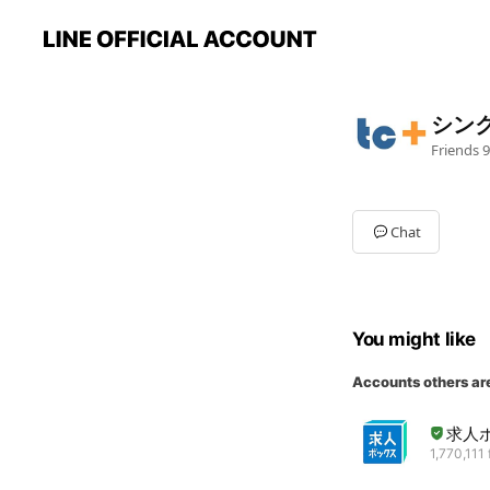
シン
Friends
9
Chat
You might like
Accounts others ar
求人
1,770,111 