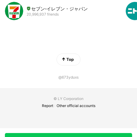
セブン‐イレブン・ジャパン
20,996,937 friends
Top
@673yduxs
© LY Corporation
Report
Other official accounts