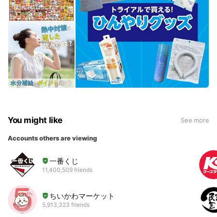
You might like
See more
Accounts others are viewing
一番くじ
11,400,509 friends
ちいかわマーケット
5,913,323 friends