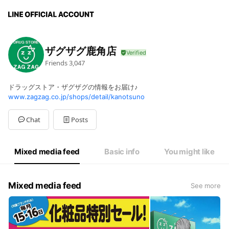
ザグザグ鹿角店
Friends
3,047
ドラッグストア・ザグザグの情報をお届け♪
www.zagzag.co.jp/shops/detail/kanotsuno
Chat
Posts
Mixed media feed
Basic info
You might like
Mixed media feed
See more