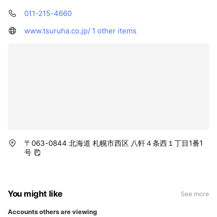
011-215-4660
www.tsuruha.co.jp/
1 other items
〒063-0844 北海道 札幌市西区 八軒４条西１丁目1番1
号
You might like
See more
Accounts others are viewing