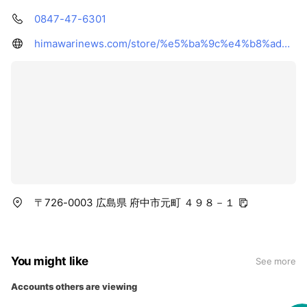
0847-47-6301
himawarinews.com/store/%e5%ba%9c%e4%b8%ad%e5%85%83%e7%94%ba%e5%ba%97/
〒726-0003 広島県 府中市元町 ４９８－１
You might like
See more
Accounts others are viewing