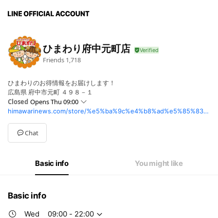
ひまわり府中元町店
Friends
1,718
ひまわりのお得情報をお届けします！
広島県 府中市元町 ４９８－１
Closed
Opens Thu 09:00
himawarinews.com/store/%e5%ba%9c%e4%b8%ad%e5%85%83%e7%94%ba%e5%ba%97/
Mon
09:00 - 22:00
Tue
09:00 - 22:00
Wed
09:00 - 22:00
Chat
Thu
09:00 - 22:00
Fri
09:00 - 22:00
Sat
09:00 - 22:00
Basic info
You might like
Sun
09:00 - 22:00
Basic info
Wed
09:00 - 22:00