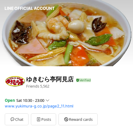
ゆきむら亭阿見店
Friends
5,562
Open
Sat 10:30 - 23:00
www.yukimura-g.co.jp/page2_11.html
Sun
10:30 - 23:00
Mon
10:30 - 23:00
Tue
10:30 - 23:00
Chat
Posts
Reward cards
Wed
10:30 - 23:00
Thu
10:30 - 23:00