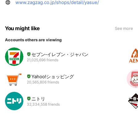
www.zagzag.co.jp/shops/detail/yasue/
You might like
See more
Accounts others are viewing
セブン‐イレブン・ジャパン
21,025,696 friends
Yahoo!ショッピング
20,565,806 friends
ニトリ
32,334,558 friends