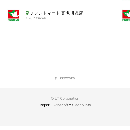
フレンドマート 高槻川添店
4,202 friends
@166wyvhy
© LY Corporation
Report
Other official accounts