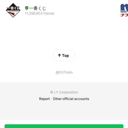
一番くじ
11,399,903 friends
Top
@037isslo
© LY Corporation
Report
Other official accounts