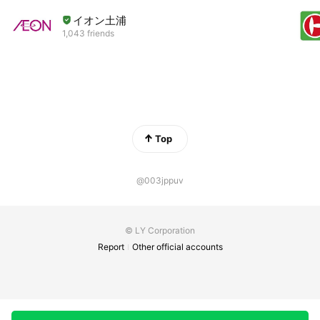
イオン土浦
1,043 friends
Top
@003jppuv
© LY Corporation
Report
Other official accounts