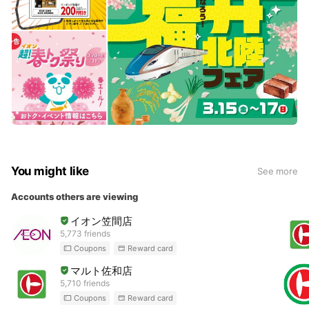
You might like
See more
Accounts others are viewing
イオン笠間店
5,773 friends
Coupons
Reward card
マルト佐和店
5,710 friends
Coupons
Reward card