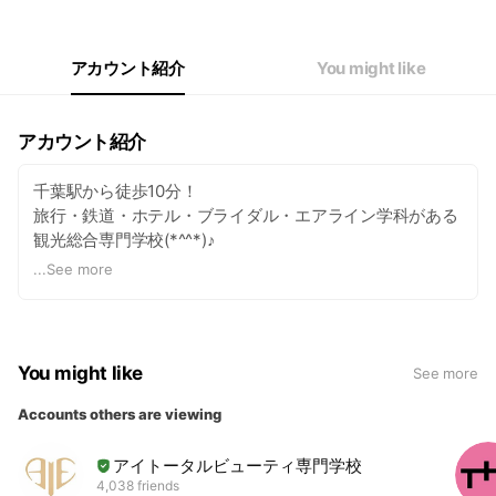
アカウント紹介
You might like
アカウント紹介
千葉駅から徒歩10分！
旅行・鉄道・ホテル・ブライダル・エアライン学科がある
観光総合専門学校(*^^*)♪
-会いに行きたいひとになる-を一緒に目指してみません
...
See more
か。
You might like
See more
Accounts others are viewing
アイトータルビューティ専門学校
4,038 friends