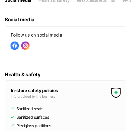
Social media
Health & safety
福容大飯店台北一館
住宿
Social media
Follow us on social media
Health & safety
In-store safety policies
Info provided by the business
Sanitized seats
Sanitized surfaces
Plexiglass partitions