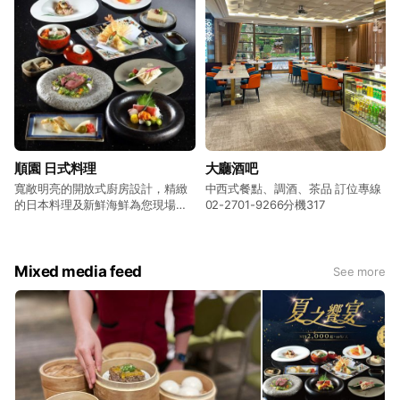
順園 日式料理
大廳酒吧
寬敞明亮的開放式廚房設計，精緻
中西式餐點、調酒、茶品 訂位專線
的日本料理及新鮮海鮮為您現場製
02-2701-9266分機317
作呈現。 訂位專線02-2701-9266
分機323
Mixed media feed
See more