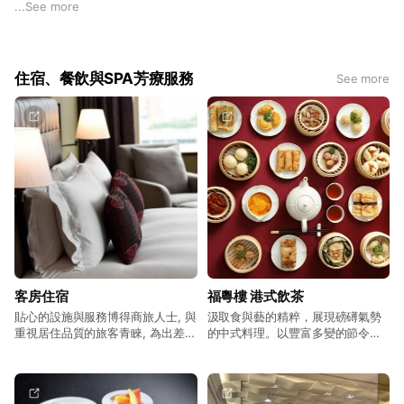
館」與「銀級環保標章認證」肯定。
...
See more
住宿、餐飲與SPA芳療服務
See more
客房住宿
福粵樓 港式飲茶
貼心的設施與服務博得商旅人士, 與
汲取食與藝的精粹，展現磅礡氣勢
重視居住品質的旅客青睞, 為出差旅
的中式料理。以豐富多變的節令食
遊的最佳選擇。 訂房專線02-2701-
材，製出一道道經典宴席佳餚。 訂
9266分機303
位專線02-2701-9266分機320