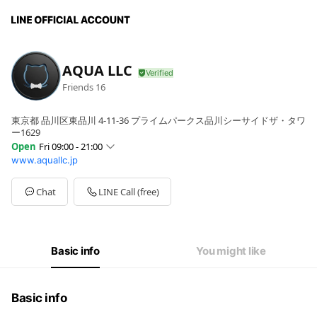
AQUA LLC
Friends
16
東京都 品川区東品川 4-11-36 プライムパークス品川シーサイドザ・タワ
ー1629
Open
Fri 09:00 - 21:00
www.aquallc.jp
Sun
09:00 - 21:00
Mon
09:00 - 21:00
Tue
09:00 - 21:00
Chat
LINE Call (free)
Wed
09:00 - 21:00
Thu
09:00 - 21:00
Fri
09:00 - 21:00
Sat
09:00 - 21:00
Basic info
You might like
年中無休
Basic info