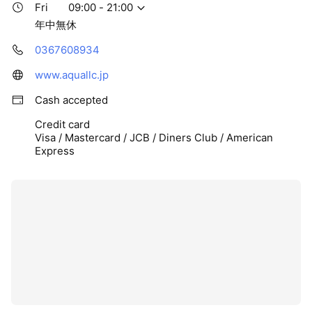
Fri
09:00 - 21:00
年中無休
0367608934
www.aquallc.jp
Cash accepted
Credit card
Visa / Mastercard / JCB / Diners Club / American
Express