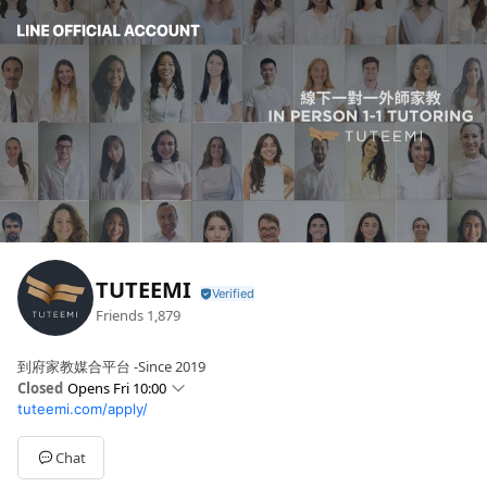
TUTEEMI
Friends
1,879
到府家教媒合平台 -Since 2019
Closed
Opens Fri 10:00
tuteemi.com/apply/
Sun
Closed
Mon
10:00 - 18:30
Tue
10:00 - 18:30
Chat
Wed
10:00 - 18:30