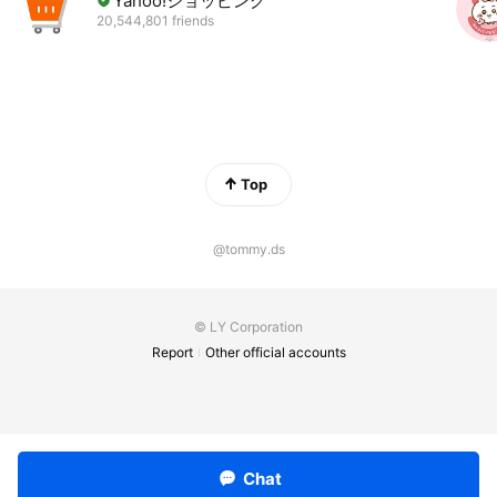
Yahoo!ショッピング
20,544,801 friends
Top
@tommy.ds
© LY Corporation
Report
Other official accounts
Chat