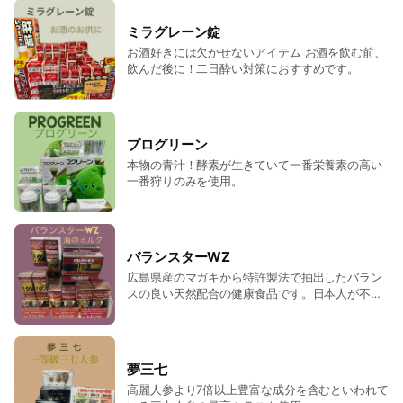
時間を頂きます。🙏
https://www.tommy-ds.com/p/18/
ミラグレーン錠
お酒好きには欠かせないアイテム お酒を飲む前、
飲んだ後に！二日酔い対策におすすめです。
プログリーン
本物の青汁！酵素が生きていて一番栄養素の高い
一番狩りのみを使用。
バランスターWZ
広島県産のマガキから特許製法で抽出したバラン
スの良い天然配合の健康食品です。日本人が不足
がちなミネラル、特に亜鉛を多く含んでおりま
す。
夢三七
高麗人参より7倍以上豊富な成分を含むといわれて