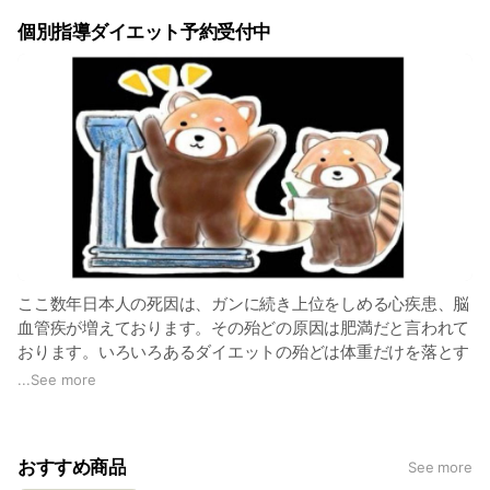
個別指導ダイエット予約受付中
ここ数年日本人の死因は、ガンに続き上位をしめる心疾患、脳
血管疾が増えております。その殆どの原因は肥満だと言われて
おります。いろいろあるダイエットの殆どは体重だけを落とす
事が目的で体内水分や筋肉が落ちてるケースが多いのでリバウ
...
See more
ンドしてしまいます。当店のダイエットは脂肪を落とすダイエ
ット指導なのでリバウンドしずらいのです。
気になる方は、LINE:@322eiads又はお電話にてカウンセリン
おすすめ商品
See more
グ予約をお願い致します。初回相談無料、ただ60分〜90分お