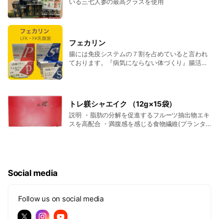
いる三七人参の最高クラスを使用
フェカリン
腸には免疫システムの７割を占めていると言われ
ております。『病気にならない体づくり』腸活し
てみませんか？
トレ躾シャエイク （12g×15袋）
説明 ・脂肪の分解を促進するフルーツ抽出物エキ
スを高配合 ・満腹感を感じる食物繊維(プランタ
ゴ・オバタ末、難消化性デキストリン、デキスト
リン)を配合 ・腸内環境を整える乳酸菌を高配合
原材料名 還元麦芽糖水飴(国内製造)、難消化性デ
キストリン、フルーツ抽出エキス(フランス製
造)、デキストリン、プランタゴ・オバタ末、乳酸
Social media
菌(加熱処理)/クエン酸、香料、甘味料(ステビア、
スクラロース)(※原材料の一部にオレンジ、乳成分
を含む) 特徴成分として １袋中、 フルーツ抽出エ
Follow us on social media
キス９００mg 乳酸菌３７５mg 対象 体脂肪が気
になる方におすすめ、素早くダイエットの結果を